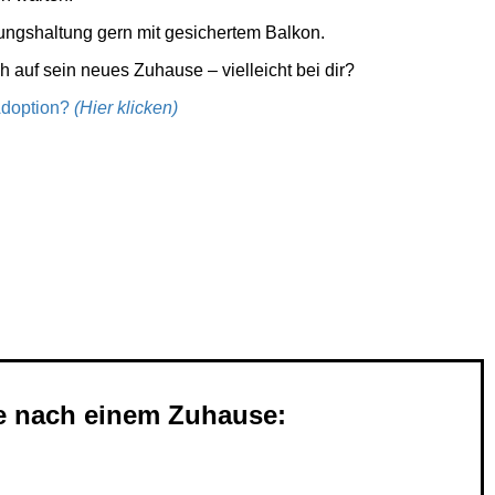
ungshaltung gern mit gesichertem Balkon.
 auf sein neues Zuhause – vielleicht bei dir?
Adoption?
(Hier klicken)
Zuhause gechipt und gegen Katzenseuche,
d FeLV getestet.
 [hier
].
e nach einem Zuhause: