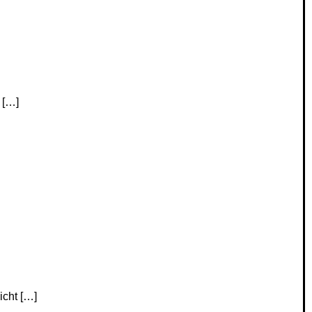
 […]
icht […]