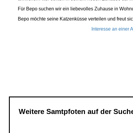
Für Bepo suchen wir ein liebevolles Zuhause in Wohn
Bepo möchte seine Katzenküsse verteilen und freut sich
Interesse an einer 
Hinweis:
Alle unserer Katzen sind bei Ankunft in ihrem neuen 
Katzenschnupfen und Tollwut geimpft, sowie auf FIV un
Weitere Informationen zum Vermittlungsablauf findest du
Weitere Samtpfoten auf der Such