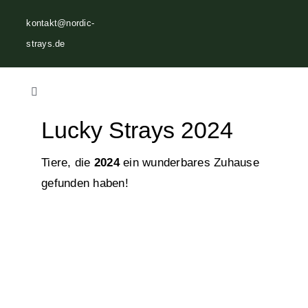
Zum
kontakt@nordic-
Inhalt
strays.de
springen
Toggle
Navigation
Lucky Strays 2024
Home
Tiere, die
2024
ein wunderbares Zuhause
Über uns
gefunden haben!
Vermittlungen
Helfen