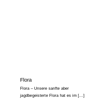
Aufklärung
Flora
Kontakt
Lucky Strays 2024
🔍
Flora
Flora – Unsere sanfte aber
jagdbegeisterte Flora hat es im […]