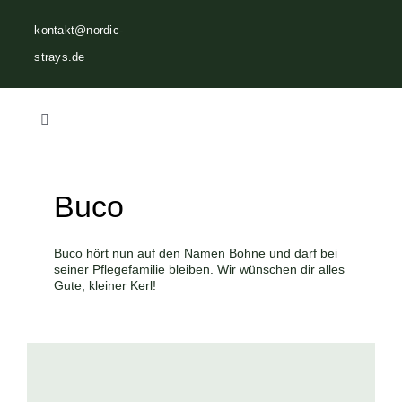
Zum
kontakt@nordic-
Inhalt
strays.de
springen
Toggle
Navigation
Home
Buco
Über uns
Buco hört nun auf den Namen Bohne und darf bei
seiner Pflegefamilie bleiben. Wir wünschen dir alles
Vermittlungen
Gute, kleiner Kerl!
Helfen