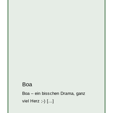
Boa
Erwachsene Hunde
Hunde
Hunde in
Kroatien
Hündinnen
Boa
Boa – ein bisschen Drama, ganz
viel Herz ;-) […]