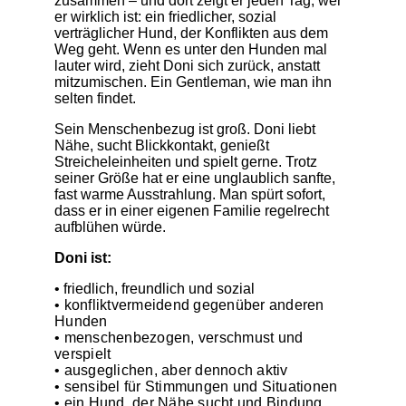
zusammen – und dort zeigt er jeden Tag, wer
er wirklich ist: ein friedlicher, sozial
verträglicher Hund, der Konflikten aus dem
Weg geht. Wenn es unter den Hunden mal
lauter wird, zieht Doni sich zurück, anstatt
mitzumischen. Ein Gentleman, wie man ihn
selten findet.
Sein Menschenbezug ist groß. Doni liebt
Nähe, sucht Blickkontakt, genießt
Streicheleinheiten und spielt gerne. Trotz
seiner Größe hat er eine unglaublich sanfte,
fast warme Ausstrahlung. Man spürt sofort,
dass er in einer eigenen Familie regelrecht
aufblühen würde.
Doni ist:
• friedlich, freundlich und sozial
• konfliktvermeidend gegenüber anderen
Hunden
• menschenbezogen, verschmust und
verspielt
• ausgeglichen, aber dennoch aktiv
• sensibel für Stimmungen und Situationen
• ein Hund, der Nähe sucht und Bindung