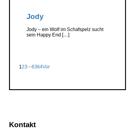
Jody
Jody – ein Wolf im Schafspelz sucht
sein Happy End […]
1
2
3
···
63
64
Vor
Kontakt