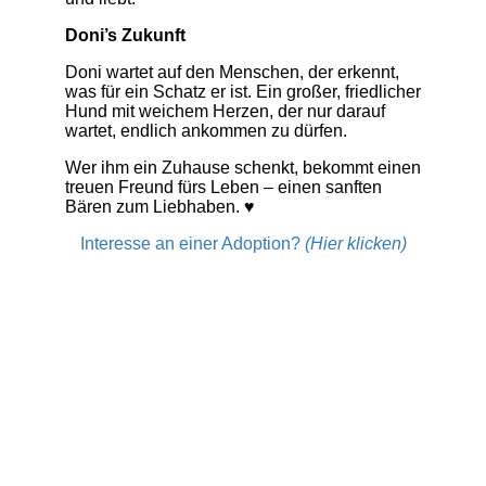
Doni’s Zukunft
Doni wartet auf den Menschen, der erkennt,
was für ein Schatz er ist. Ein großer, friedlicher
Hund mit weichem Herzen, der nur darauf
wartet, endlich ankommen zu dürfen.
Wer ihm ein Zuhause schenkt, bekommt einen
treuen Freund fürs Leben – einen sanften
Bären zum Liebhaben. ♥
Interesse an einer Adoption?
(Hier klicken)
Hinweis:
Alle unserer Hunde sind bei Ankunft in ihrem
neuen Zuhause entwurmt, gechipt und gegen
Tollwut, Staupe, Parvovirus, Hepatitis
contagiosa canis und Leptospirose geimpft,
sowie auf Mittelmeerkrankheiten (SNAP-Test)
getestet. Sie reisen mit einem Heimtierausweis.