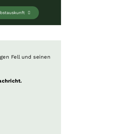
lbstauskunft
igen Fell und seinen
achricht.