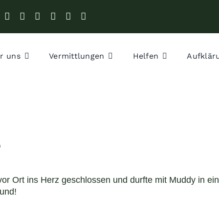
r uns
Vermittlungen
Helfen
Aufklär
e
vor Ort ins Herz geschlossen und durfte mit Muddy in ei
eund!