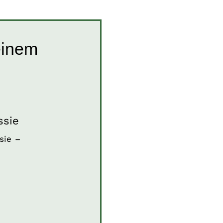
einem
Bessie
de
Hunde in Kroatien
ndinnen
Welpen und
ssie
Junghunde
sie –