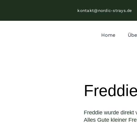
Zum
kontakt@nordic-strays.de
Inhalt
springen
Home
Übe
Freddi
Freddie wurde direkt 
Alles Gute kleiner Fr