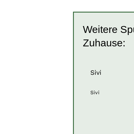
Weitere Sp
Zuhause:
Sivi
Hunde
Hunde in Kroa
Rüden
Welpen un
Sivi
Junghunde
Sivi