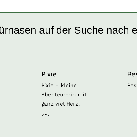
ürnasen auf der Suche nach 
Pixie
tien
Hunde
Hunde in Kroatien
Hun
d
Hündinnen
Welpen und
Hü
Pixie
Be
Junghunde
Pixie – kleine
Bes
Abenteurerin mit
ganz viel Herz.
[…]