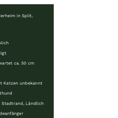
erheim in Split,
lich
lgt
wartet ca. 50 cm
mit Katzen unbekannt
ithund
 Stadtrand, Ländlich
ndeanfänger