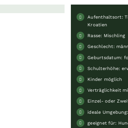
Aufenthaltsort: Ti
Kroatien
Rasse: Mischling
Geschlecht: männ
Geburtsdatum: fo
Schulterhöhe: er
Kinder möglich
Verträglichkeit 
Einzel- oder Zwe
ideale Umgebung:
geeignet für: Hu