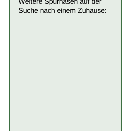
Weitere Spürnasen auf der
Suche nach einem Zuhause:
Brik
Hunde
Hunde in Kroatien
Rüden
Welpen
und Junghunde