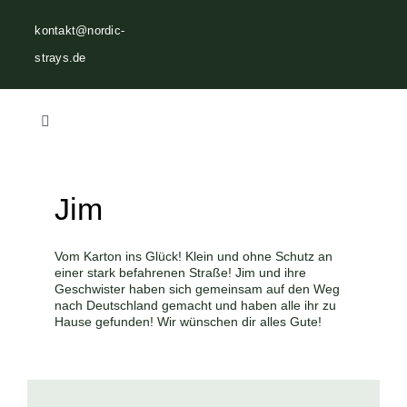
Zum
kontakt@nordic-
Inhalt
strays.de
springen
Toggle
Navigation
Home
Jim
Über uns
Vom Karton ins Glück! Klein und ohne Schutz an
einer stark befahrenen Straße! Jim und ihre
Vermittlungen
Geschwister haben sich gemeinsam auf den Weg
nach Deutschland gemacht und haben alle ihr zu
Hause gefunden! Wir wünschen dir alles Gute!
Helfen