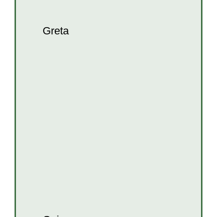
Greta
Goja
Erwachsene Hunde
Hunde
Hunde in
Kroatien
Rüden