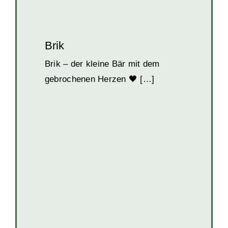
Brik
Brik – der kleine Bär mit dem
gebrochenen Herzen 🖤 […]
Greta
Erwachsene Hunde
Hunde
Hunde in
Kroatien
Hündinnen
Senioren