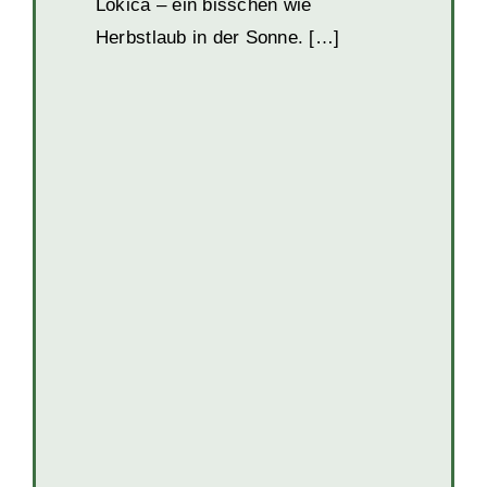
Lokica – ein bisschen wie
Herbstlaub in der Sonne. […]
Zivko
Hunde
Hunde in BiH
Rüden