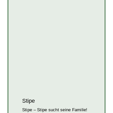
Stipe
Hunde
Hunde in Kroatien
Notfälle
Rüden
Stipe
Stipe – Stipe sucht seine Familie!