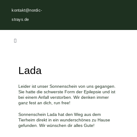
Zum
kontakt@nordic-
Inhalt
strays.de
springen
Toggle
Navigation
Home
Lada
Über uns
Leider ist unser Sonnenschein von uns gegangen.
Sie hatte die schwerste Form der Epilepsie und ist
Vermittlungen
bei einem Anfall verstorben. Wir denken immer
ganz fest an dich, run free!
Sonnenschein Lada hat den Weg aus dem
Helfen
Tierheim direkt in ein wunderschönes zu Hause
gefunden. Wir wünschen dir alles Gute!