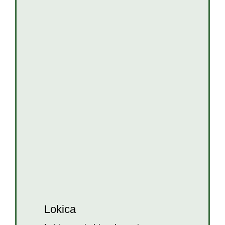
Lokica
Hunde
Hunde in BiH
Hündinnen
Lokica