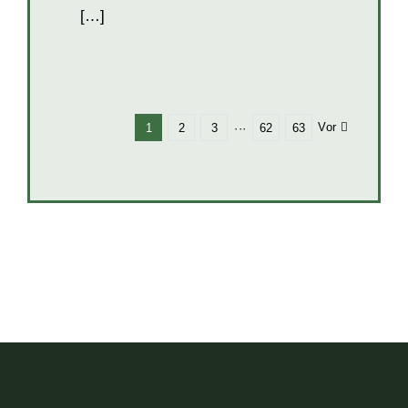
[…]
Vor
1
2
3
···
62
63