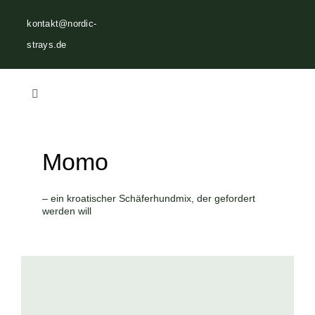
Zum
kontakt@nordic-
Inhalt
strays.de
springen
Toggle
Navigation
Home
Momo
Über uns
– ein kroatischer Schäferhundmix, der gefordert
werden will
Vermittlungen
Helfen