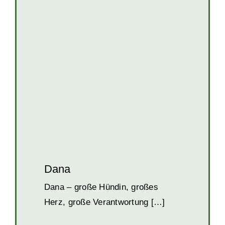
Dana
Hunde
Hunde in Kroatien
Hündinnen
Welpen und Junghunde
Dana
Dana – große Hündin, großes
Herz, große Verantwortung […]