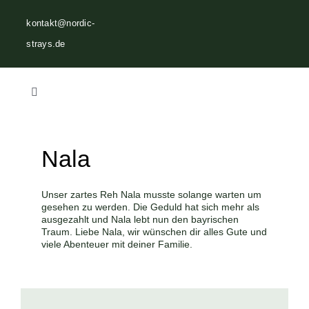
Zum
kontakt@nordic-
Inhalt
strays.de
springen
Toggle
Navigation
Home
Nala
Über uns
Unser zartes Reh Nala musste solange warten um
gesehen zu werden. Die Geduld hat sich mehr als
Vermittlungen
ausgezahlt und Nala lebt nun den bayrischen
Traum. Liebe Nala, wir wünschen dir alles Gute und
viele Abenteuer mit deiner Familie.
Helfen