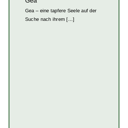
Gea
Gea – eine tapfere Seele auf der
Suche nach ihrem […]
Elektra
Hunde
Hunde in BiH
Hündinnen