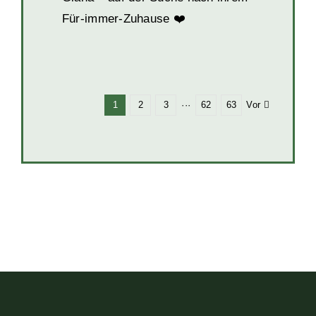
Für-immer-Zuhause ❤️
Vor
1
2
3
···
62
63