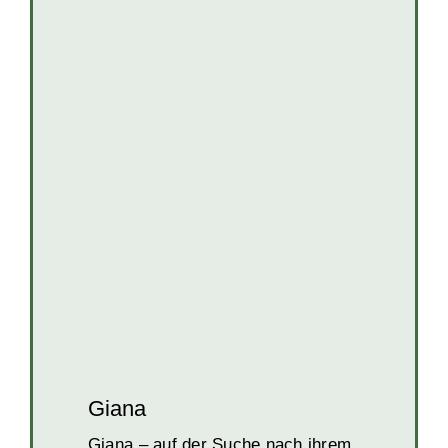
Giana
Hunde
Hunde in Kroatien
Hündinnen
Welpen und Junghunde
Giana
Giana – auf der Suche nach ihrem