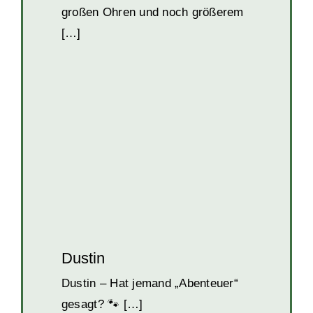
großen Ohren und noch größerem
[…]
Dustin
Hunde
Hunde in Kroatien
Rüden
Welpen
und Junghunde
Dustin
Dustin – Hat jemand „Abenteuer“
gesagt? 🐾 […]