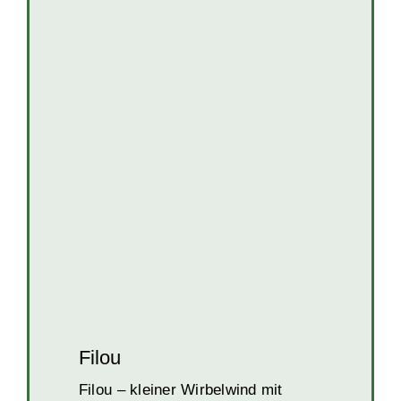
Filou
Hunde
Hunde in BiH
Rüden
Filou
Filou – kleiner Wirbelwind mit