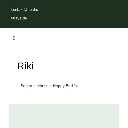
Zum
kontakt@nordic-
Inhalt
strays.de
springen
Toggle
Navigation
Home
Riki
Über uns
– Senior sucht sein Happy End.🐾
Vermittlungen
Helfen