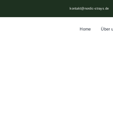
Zum
kontakt@nordic-strays.de
Inhalt
springen
Home
Über 