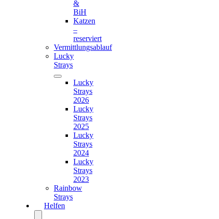
&
BiH
Katzen
–
reserviert
Vermittlungsablauf
Lucky
Strays
Lucky
Strays
2026
Lucky
Strays
2025
Lucky
Strays
2024
Lucky
Strays
2023
Rainbow
Strays
Helfen