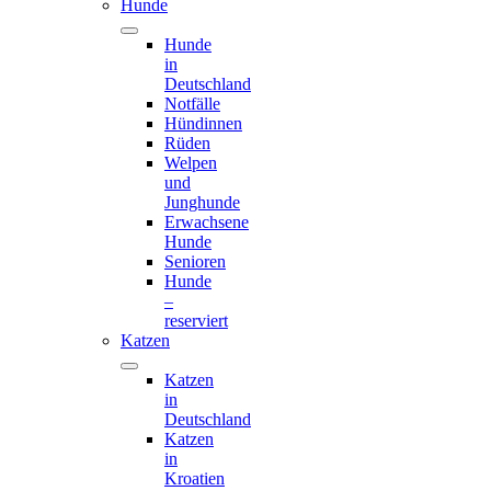
Hunde
Hunde
in
Deutschland
Notfälle
Hündinnen
Rüden
Welpen
und
Junghunde
Erwachsene
Hunde
Senioren
Hunde
–
reserviert
Katzen
Katzen
in
Deutschland
Katzen
in
Kroatien