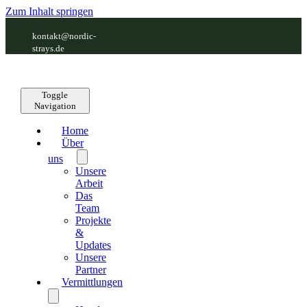
Zum Inhalt springen
kontakt@nordic-
strays.de
Toggle
Navigation
Home
Über
uns
Unsere
Arbeit
Das
Team
Projekte
&
Updates
Unsere
Partner
Vermittlungen