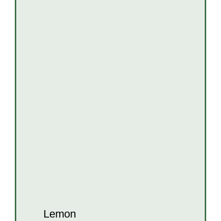
Lemon
Katzen
Katzen in Kroatien
Lemon