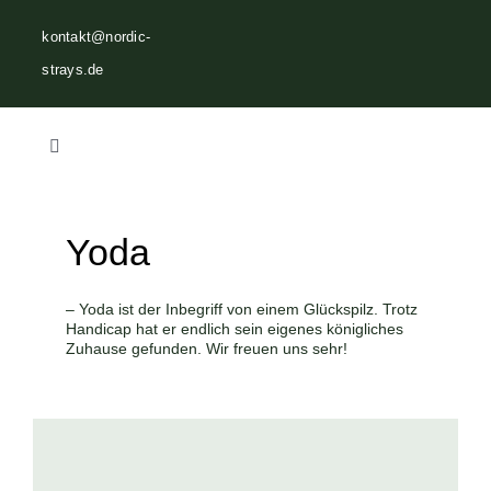
Zum
kontakt@nordic-
Inhalt
strays.de
springen
Toggle
Navigation
Home
Yoda
Über uns
– Yoda ist der Inbegriff von einem Glückspilz. Trotz
Handicap hat er endlich sein eigenes königliches
Vermittlungen
Zuhause gefunden. Wir freuen uns sehr!
Helfen