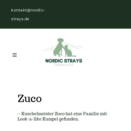
Zum
kontakt@nordic-
Inhalt
strays.de
springen
Toggle
Navigation
Home
Über uns
Zuco
Vermittlungen
– Kuschelmeister Zuco hat eine Familie mit
Look-a-like Kumpel gefunden.
Helfen