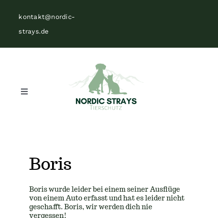
Zum
kontakt@nordic-
Inhalt
strays.de
springen
Toggle
Navigation
Home
Über uns
Boris
Vermittlungen
Boris wurde leider bei einem seiner Ausflüge
von einem Auto erfasst und hat es leider nicht
geschafft. Boris, wir werden dich nie
Helfen
vergessen!