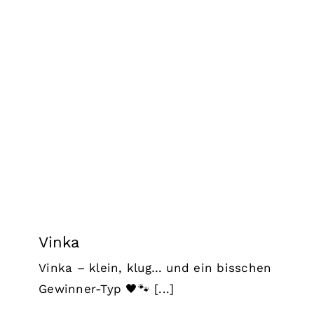
Vinka
Hunde
Hunde in Kroatien
Hündinnen
Welpen
und Junghunde
Vinka
Vinka – klein, klug… und ein bisschen
Gewinner-Typ 🖤🐾 [...]