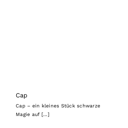
Cap
Hunde
Hunde in Kroatien
Rüden
Welpen und
Junghunde
Cap
Cap – ein kleines Stück schwarze
Magie auf [...]